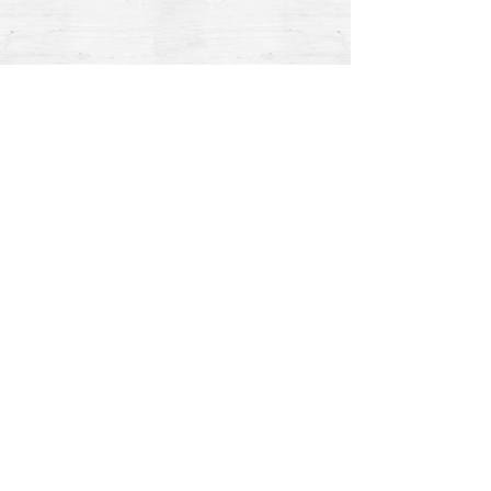
J’avais pour
“
Le travail de
“
projet d’embellir
Nadège est
mon intérieur,
impeccable. C’est
Nadège me l’a
une vrai pro’ qui
rendu concret...
connait son métier
Grâce à ses conseils,
et l’exerce avec
j’ai aujourd’hui un
passion.
”
chez-moi qui me
Marc
ressemble.
”
Marie
"
Un immense Merci pour l'écoute, l'attention dans la
préparation du projet. C'était un réel plaisir de voir